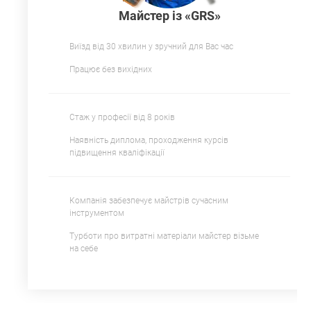
Майстер із «GRS»
Виїзд від 30 хвилин у зручний для Вас час
Працює без вихідних
Стаж у професії від 8 років
Наявність диплома, проходження курсів
підвищення кваліфікації
Компанія забезпечує майстрів сучасним
інструментом
Турботи про витратні матеріали майстер візьме
на себе