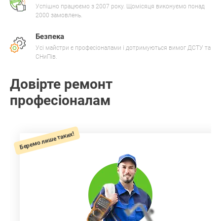
Успішно працюємо з 2007 року. Щомісяця виконуємо понад
2000 замовлень.
Безпека
Усі майстри є професіоналами і дотримуються вимог ДСТУ та
СНиПів.
Довірте ремонт
професіоналам
Беремо лише таких!