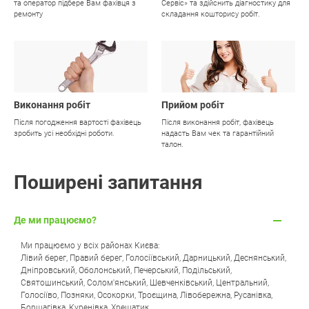
та оператор підбере Вам фахівця з
Сервіс» та здійснить діагностику для
ремонту
складання кошторису робіт.
03
04
Виконання робіт
Прийом робіт
Після погодження вартості фахівець
Після виконання робіт, фахівець
зробить усі необхідні роботи.
надасть Вам чек та гарантійний
талон.
Поширені запитання
Де ми працюємо?
Ми працюємо у всіх районах Києва:
Лівий берег
,
Правий берег
,
Голосіївський
,
Дарницький
,
Деснянський
,
Дніпровський
,
Оболонський
,
Печерський
,
Подільський
,
Святошинський
,
Солом'янський
,
Шевченківський
,
Центральний
,
Голосіїво
,
Позняки
,
Осокорки
,
Троєщина
,
Лівобережна
,
Русанівка
,
Борщагівка
,
Куренівка
,
Хрещатик
.