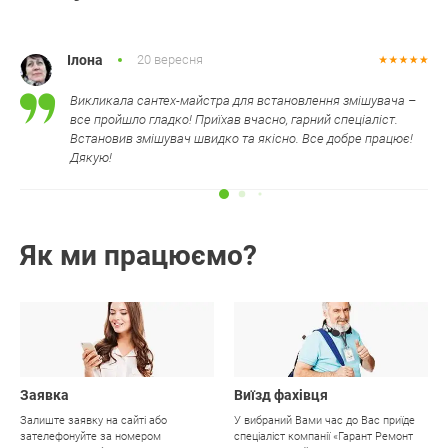
Ілона
20 вересня
Викликала сантех-майстра для встановлення змішувача –
все пройшло гладко! Приїхав вчасно, гарний спеціаліст.
Встановив змішувач швидко та якісно. Все добре працює!
Дякую!
Як ми працюємо?
01
02
Заявка
Виїзд фахівця
Залиште заявку на сайті або
У вибраний Вами час до Вас приїде
зателефонуйте за номером
спеціаліст компанії «Гарант Ремонт