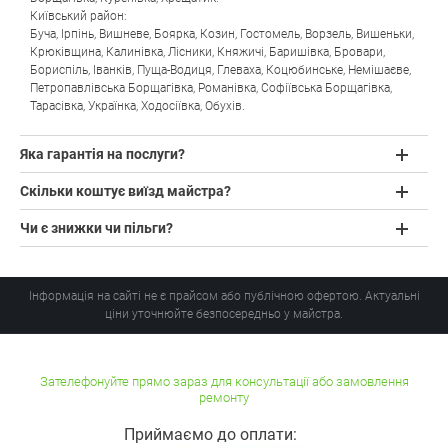
Київський район:
Буча
,
Ірпінь
,
Вишневе
,
Боярка
,
Козин
,
Гостомель
,
Ворзель
,
Вишеньки
,
Крюківщина
,
Калинівка
,
Лісники
,
Княжичі
,
Баришівка
,
Бровари
,
Бориспіль
,
Іванків
,
Пуща-Водиця
,
Глеваха
,
Коцюбинське
,
Немішаєве
,
Петропавлівська Борщагівка
,
Романівка
,
Софіївська Борщагівка
,
Тарасівка
,
Українка
,
Ходосіївка
,
Обухів
.
Яка гарантія на послуги?
Скільки коштує виїзд майстра?
Чи є знижки чи пільги?
Інформація на сайті не є прайсом або публічною офертою. Актуальні
ціни уточнюйте безпосередньо у майстра.
Зателефонуйте прямо зараз для консультації або замовлення
ремонту
Приймаємо до оплати: