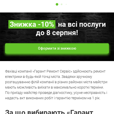
Знижка
-10%
на всі послуги
до 8 серпня!
Оформити зі знижкою
Фахівці компанії «Гарант Ремонт Сервіс» здійснюють ремонт
електрики в будь-якій точці міста. Завдяки зручному
розташуванню філій компанії в різних районах міста майстри
мають можливість виїхати в максимально короткі терміни.
По приїзду майстер проведе діагностику, усуне несправність і
надасть акт виконаних робіт і гарантію терміном на 1 рік.
За що вибирають «Гарант