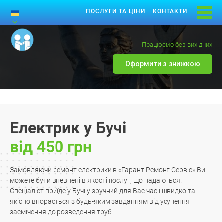
ПОСЛУГИ ТА ЦІНИ
КОНТАКТИ
Працюємо без вихідних
Оформити зі знижкою
Електрик у Бучі
від 450 грн
Замовляючи ремонт електрики в «Гарант Ремонт Сервіс» Ви
можете бути впевнені в якості послуг, що надаються.
Спеціаліст приїде у Бучі у зручний для Вас час і швидко та
якісно впорається з будь-яким завданням від усунення
засмічення до розведення труб.