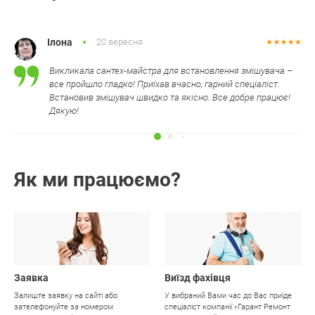
Ілона
20 вересня
Викликала сантех-майстра для встановлення змішувача –
все пройшло гладко! Приїхав вчасно, гарний спеціаліст.
Встановив змішувач швидко та якісно. Все добре працює!
Дякую!
Як ми працюємо?
01
02
Заявка
Виїзд фахівця
Залиште заявку на сайті або
У вибраний Вами час до Вас приїде
зателефонуйте за номером
спеціаліст компанії «Гарант Ремонт