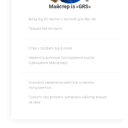
Майстер із «GRS»
Виїзд від 30 хвилин у зручний для Вас час
Працює без вихідних
Стаж у професії від 8 років
Наявність диплома, проходження курсів
підвищення кваліфікації
Компанія забезпечує майстрів сучасним
інструментом
Турботи про витратні матеріали майстер візьме
на себе