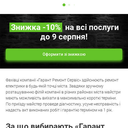
Знижка
-10%
на всі послуги
до 9 серпня!
Оформити зі знижкою
Фахівці компанії «Гарант Ремонт Сервіс» здійснюють ремонт
електрики в будь-якій точці міста. Завдяки зручному
розташуванню філій компанії в різних районах міста майстри
мають можливість виїхати в максимально короткі терміни.
По приїзду майстер проведе діагностику, усуне несправність і
надасть акт виконаних робіт і гарантію терміном на 1 рік.
За що вибирають «Гарант