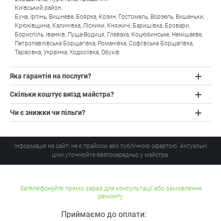
Київський район:
Буча
,
Ірпінь
,
Вишневе
,
Боярка
,
Козин
,
Гостомель
,
Ворзель
,
Вишеньки
,
Крюківщина
,
Калинівка
,
Лісники
,
Княжичі
,
Баришівка
,
Бровари
,
Бориспіль
,
Іванків
,
Пуща-Водиця
,
Глеваха
,
Коцюбинське
,
Немішаєве
,
Петропавлівська Борщагівка
,
Романівка
,
Софіївська Борщагівка
,
Тарасівка
,
Українка
,
Ходосіївка
,
Обухів
.
Яка гарантія на послуги?
Скільки коштує виїзд майстра?
Чи є знижки чи пільги?
Інформація на сайті не є прайсом або публічною офертою. Актуальні
ціни уточнюйте безпосередньо у майстра.
Зателефонуйте прямо зараз для консультації або замовлення
ремонту
Приймаємо до оплати: