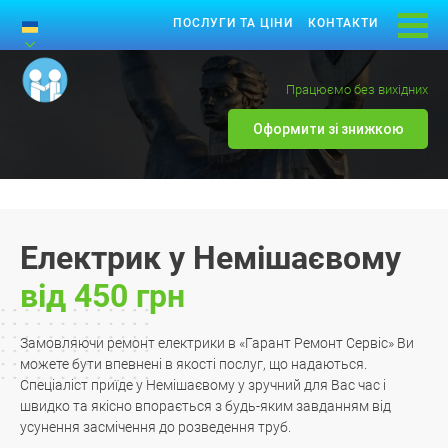
ПОСЛУГИ ТА ЦІНИ
КОНТАКТИ
Працюємо без вихідних
Оформити зі знижкою
Електрик у Немішаєвому
від 450 грн
Замовляючи ремонт електрики в «Гарант Ремонт Сервіс» Ви
можете бути впевнені в якості послуг, що надаються.
Спеціаліст приїде у Немішаєвому у зручний для Вас час і
швидко та якісно впорається з будь-яким завданням від
усунення засмічення до розведення труб.