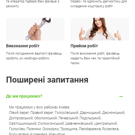
та оператор підбере Вам фахівця з
Сервіс» та здійснить діагностику для
ремонту
складання кошторису робіт.
03
04
Виконання робіт
Прийом робіт
Після погодження вартості фахівець
Після виконання робіт, фахівець
зробить усі необхідні роботи.
надасть Вам чек та гарантійний
талон.
Поширені запитання
Де ми працюємо?
Ми працюємо у всіх районах Києва:
Лівий берег
,
Правий берег
,
Голосіївський
,
Дарницький
,
Деснянський
,
Дніпровський
,
Оболонський
,
Печерський
,
Подільський
,
Святошинський
,
Солом'янський
,
Шевченківський
,
Центральний
,
Голосіїво
,
Позняки
,
Осокорки
,
Троєщина
,
Лівобережна
,
Русанівка
,
Борщагівка
,
Куренівка
,
Хрещатик
.