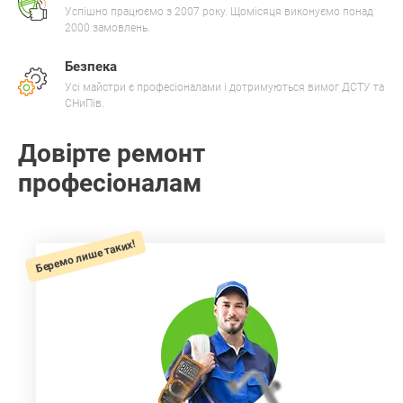
Успішно працюємо з 2007 року. Щомісяця виконуємо понад
2000 замовлень.
Безпека
Усі майстри є професіоналами і дотримуються вимог ДСТУ та
СНиПів.
Довірте ремонт
професіоналам
Беремо лише таких!