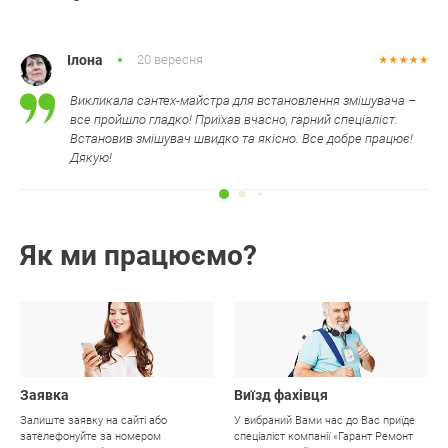
Ілона
20 вересня
Викликала сантех-майстра для встановлення змішувача –
все пройшло гладко! Приїхав вчасно, гарний спеціаліст.
Встановив змішувач швидко та якісно. Все добре працює!
Дякую!
Як ми працюємо?
01
02
Заявка
Виїзд фахівця
Залиште заявку на сайті або
У вибраний Вами час до Вас приїде
зателефонуйте за номером
спеціаліст компанії «Гарант Ремонт