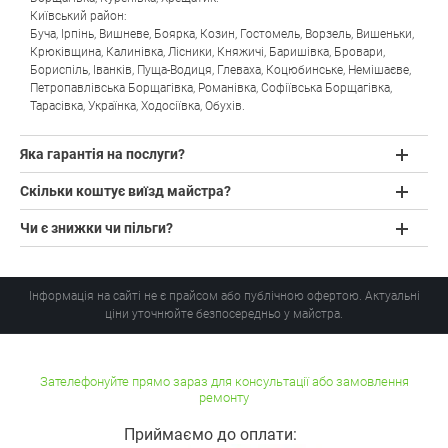
Київський район:
Буча
,
Ірпінь
,
Вишневе
,
Боярка
,
Козин
,
Гостомель
,
Ворзель
,
Вишеньки
,
Крюківщина
,
Калинівка
,
Лісники
,
Княжичі
,
Баришівка
,
Бровари
,
Бориспіль
,
Іванків
,
Пуща-Водиця
,
Глеваха
,
Коцюбинське
,
Немішаєве
,
Петропавлівська Борщагівка
,
Романівка
,
Софіївська Борщагівка
,
Тарасівка
,
Українка
,
Ходосіївка
,
Обухів
.
Яка гарантія на послуги?
Скільки коштує виїзд майстра?
Чи є знижки чи пільги?
Інформація на сайті не є прайсом або публічною офертою. Актуальні
ціни уточнюйте безпосередньо у майстра.
Зателефонуйте прямо зараз для консультації або замовлення
ремонту
Приймаємо до оплати: