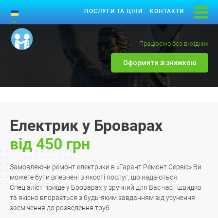
ПОСЛУГИ ТА ЦІНИ
КОНТАКТИ
Працюємо без вихідних
Оформити зі знижкою
Електрик у Броварах
від 450 грн
Замовляючи ремонт електрики в «Гарант Ремонт Сервіс» Ви
можете бути впевнені в якості послуг, що надаються.
Спеціаліст приїде у Броварах у зручний для Вас час і швидко
та якісно впорається з будь-яким завданням від усунення
засмічення до розведення труб.