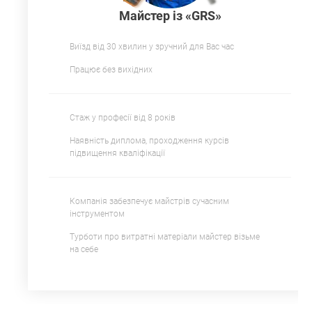
Майстер із «GRS»
Виїзд від 30 хвилин у зручний для Вас час
Працює без вихідних
Стаж у професії від 8 років
Наявність диплома, проходження курсів
підвищення кваліфікації
Компанія забезпечує майстрів сучасним
інструментом
Турботи про витратні матеріали майстер візьме
на себе