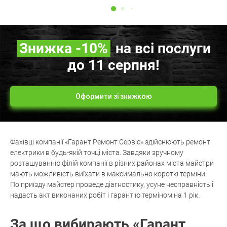
Знижка
-10%
на всі послуги
до 11 серпня!
Оформити зі знижкою
Фахівці компанії «Гарант Ремонт Сервіс» здійснюють ремонт
електрики в будь-якій точці міста. Завдяки зручному
розташуванню філій компанії в різних районах міста майстри
мають можливість виїхати в максимально короткі терміни.
По приїзду майстер проведе діагностику, усуне несправність і
надасть акт виконаних робіт і гарантію терміном на 1 рік.
За що вибирають «Гарант