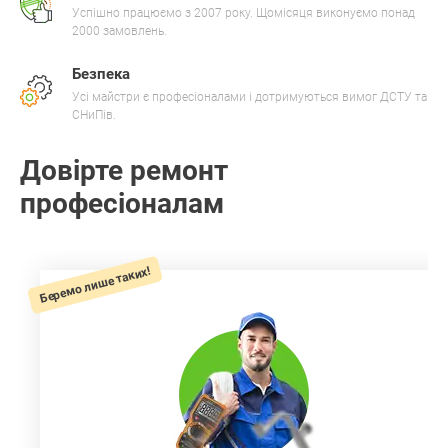
Успішно працюємо з 2007 року. Щомісяця виконуємо понад
2000 замовлень.
Безпека
Усі майстри є професіоналами і дотримуються вимог ДСТУ та
СНиПів.
Довірте ремонт
професіоналам
Беремо лише таких!