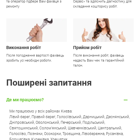
та оператор підбере Вам фахівця з
Сервіс» та здійснить діагностику для
ремонту
складання кошторису робіт.
03
04
Виконання робіт
Прийом робіт
Після погодження вартості фахівець
Після виконання робіт, фахівець
зробить усі необхідні роботи.
надасть Вам чек та гарантійний
талон.
Поширені запитання
Де ми працюємо?
Ми працюємо у всіх районах Києва:
Лівий берег
,
Правий берег
,
Голосіївський
,
Дарницький
,
Деснянський
,
Дніпровський
,
Оболонський
,
Печерський
,
Подільський
,
Святошинський
,
Солом'янський
,
Шевченківський
,
Центральний
,
Голосіїво
,
Позняки
,
Осокорки
,
Троєщина
,
Лівобережна
,
Русанівка
,
Борщагівка
,
Куренівка
,
Хрещатик
.