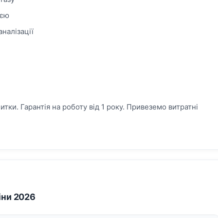
ією
налізації
ки. Гарантія на роботу від 1 року. Привеземо витратні
іни 2026