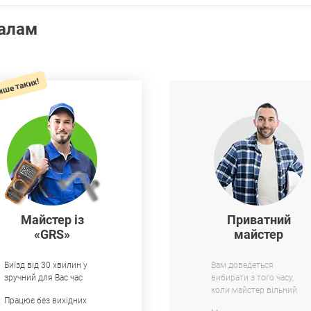
налам
ише таких!
Майстер із
Приватний
«GRS»
майстер
Виїзд від 30 хвилин у
Вам доведеться
зручний для Вас час
вибирати з того часу,
коли майстер вільний
Працює без вихідних