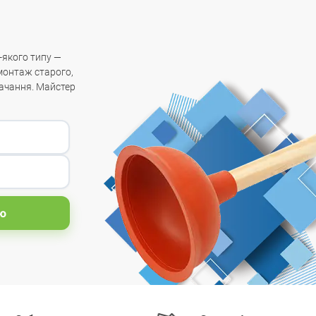
-якого типу —
емонтаж старого,
тачання. Майстер
ю