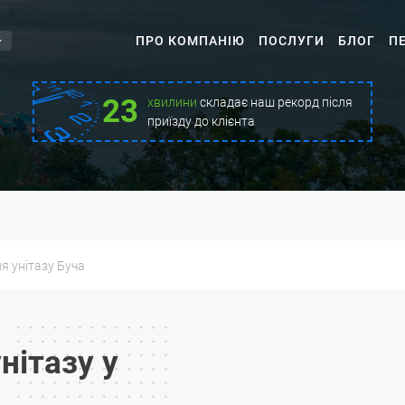
ПРО КОМПАНІЮ
ПОСЛУГИ
БЛОГ
П
23
хвилини
складає наш рекорд після
приїзду до клієнта
я унітазу Буча
нітазу у