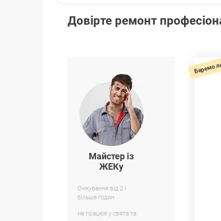
Довірте ремонт професіо
Беремо л
Майстер із
ЖЕКу
Очікування від 2 і
більше годин
Не працює у свята та