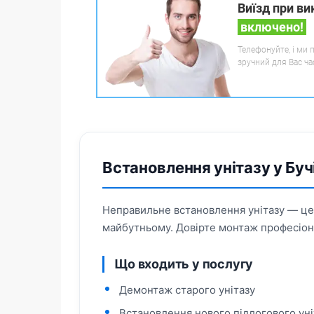
Виїзд при ви
включено!
Телефонуйте, і ми 
зручний для Вас ча
Встановлення унітазу у Бу
Неправильне встановлення унітазу — це 
майбутньому. Довірте монтаж професіонал
Що входить у послугу
Демонтаж старого унітазу
Встановлення нового підлогового уні