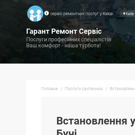
сервіс ремонтних послуг у Києві
Київ
Гарант Ремонт Сервіс
Послуги професійних спеціалістів
Ваш комфорт - наша турбота!
Головна
Послуги сантехніка
Встановленн
Встановлення у
Бучі