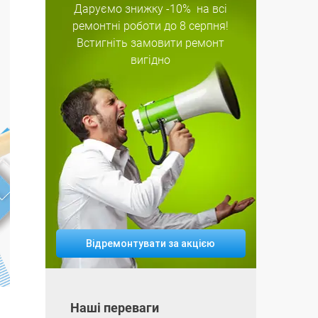
Даруємо знижку
-10%
на всі
ремонтні роботи
до 8 серпня!
Встигніть замовити ремонт
вигідно
Відремонтувати за акцією
Наші переваги