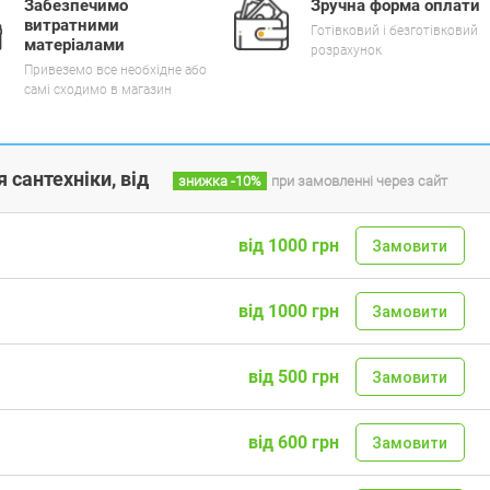
Забезпечимо
Зручна форма оплати
витратними
Готівковий і безготівковий
матеріалами
розрахунок
Привеземо все необхідне або
самі сходимо в магазин
 сантехніки, від
знижка
-10%
при замовленні через сайт
від 1000 грн
Замовити
від 1000 грн
Замовити
від 500 грн
Замовити
від 600 грн
Замовити