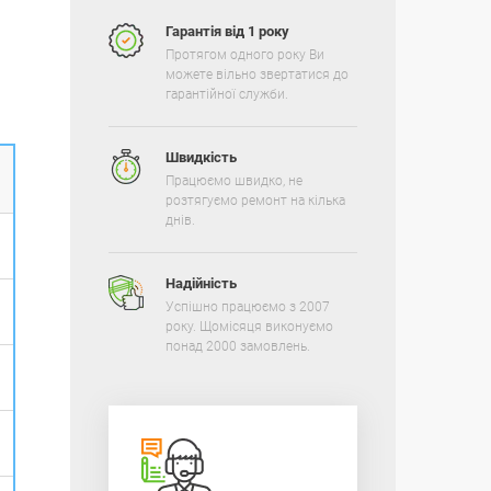
Гарантія від 1 року
Протягом одного року Ви
можете вільно звертатися до
гарантійної служби.
Швидкість
Працюємо швидко, не
розтягуємо ремонт на кілька
днів.
Надійність
Успішно працюємо з 2007
року. Щомісяця виконуємо
понад 2000 замовлень.