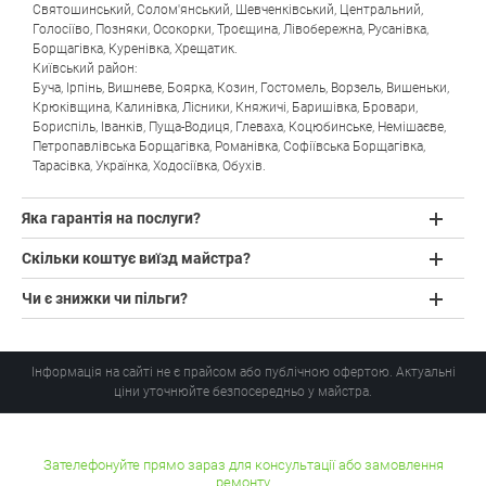
Святошинський
,
Солом'янський
,
Шевченківський
,
Центральний
,
Голосіїво
,
Позняки
,
Осокорки
,
Троєщина
,
Лівобережна
,
Русанівка
,
Борщагівка
,
Куренівка
,
Хрещатик
.
Київський район:
Буча
,
Ірпінь
,
Вишневе
,
Боярка
,
Козин
,
Гостомель
,
Ворзель
,
Вишеньки
,
Крюківщина
,
Калинівка
,
Лісники
,
Княжичі
,
Баришівка
,
Бровари
,
Бориспіль
,
Іванків
,
Пуща-Водиця
,
Глеваха
,
Коцюбинське
,
Немішаєве
,
Петропавлівська Борщагівка
,
Романівка
,
Софіївська Борщагівка
,
Тарасівка
,
Українка
,
Ходосіївка
,
Обухів
.
Яка гарантія на послуги?
Скільки коштує виїзд майстра?
Чи є знижки чи пільги?
Інформація на сайті не є прайсом або публічною офертою. Актуальні
ціни уточнюйте безпосередньо у майстра.
Зателефонуйте прямо зараз для консультації або замовлення
ремонту