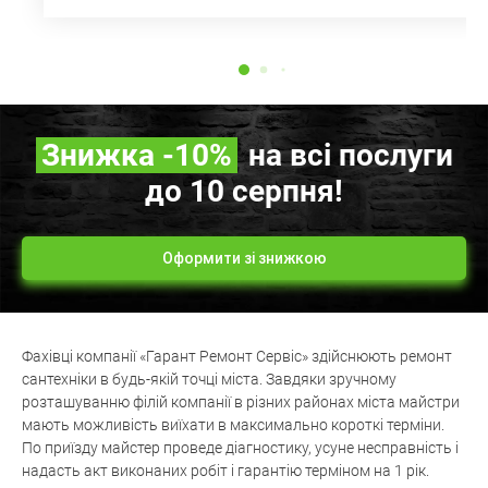
Знижка
-10%
на всі послуги
до 10 серпня!
Оформити зі знижкою
Фахівці компанії «Гарант Ремонт Сервіс» здійснюють ремонт
сантехніки в будь-якій точці міста. Завдяки зручному
розташуванню філій компанії в різних районах міста майстри
мають можливість виїхати в максимально короткі терміни.
По приїзду майстер проведе діагностику, усуне несправність і
надасть акт виконаних робіт і гарантію терміном на 1 рік.