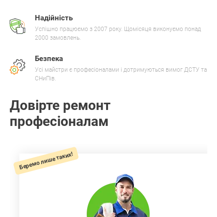
Надійність
Успішно працюємо з 2007 року. Щомісяця виконуємо понад
2000 замовлень.
Безпека
Усі майстри є професіоналами і дотримуються вимог ДСТУ та
СНиПів.
Довірте ремонт
професіоналам
Беремо лише таких!