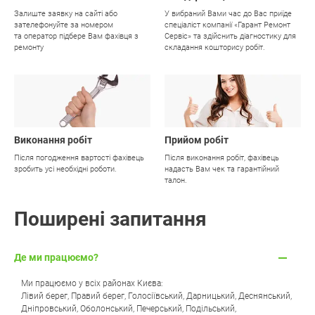
Залиште заявку на сайті або
У вибраний Вами час до Вас приїде
зателефонуйте за номером
спеціаліст компанії «Гарант Ремонт
та оператор підбере Вам фахівця з
Сервіс» та здійснить діагностику для
ремонту
складання кошторису робіт.
03
04
Виконання робіт
Прийом робіт
Після погодження вартості фахівець
Після виконання робіт, фахівець
зробить усі необхідні роботи.
надасть Вам чек та гарантійний
талон.
Поширені запитання
Де ми працюємо?
Ми працюємо у всіх районах Києва:
Лівий берег
,
Правий берег
,
Голосіївський
,
Дарницький
,
Деснянський
,
Дніпровський
,
Оболонський
,
Печерський
,
Подільський
,