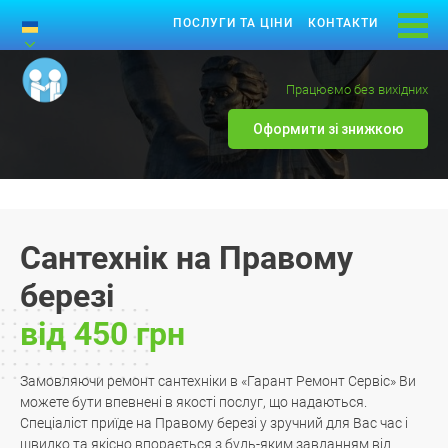
ПОСЛУГИ ТА ЦІНИ
КОНТАКТИ
Працюємо без вихідних
Оформити зі знижкою
Сантехнік на Правому
березі
від 450 грн
Замовляючи ремонт сантехніки в «Гарант Ремонт Сервіс» Ви
можете бути впевнені в якості послуг, що надаються.
Спеціаліст приїде на Правому березі у зручний для Вас час і
швидко та якісно впорається з будь-яким завданням від