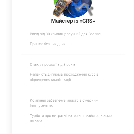
Майстер із «GRS»
Виїзд від 30 хвилин у зручний для Вас час
Працює без вихідних
Стаж у професії від 8 років
Наявність диплома, проходження курсів
підвищення кваліфікації
Компанія забезпечує майстрів сучасним
інструментом
Турботи про витратні матеріали майстер візьме
на себе