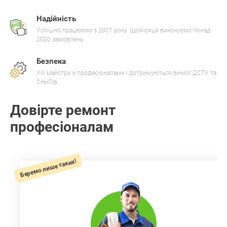
Надійність
Успішно працюємо з 2007 року. Щомісяця виконуємо понад
2000 замовлень.
Безпека
Усі майстри є професіоналами і дотримуються вимог ДСТУ та
СНиПів.
Довірте ремонт
професіоналам
Беремо лише таких!