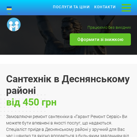
ПОСЛУГИ ТА ЦІНИ
КОНТАКТИ
Працюємо без вихідних
Оформити зі знижкою
Сантехнік в Деснянському
районі
від 450 грн
Замовляючи ремонт сантехніки в «Гарант Ремонт Сервіс» Ви
можете бути впевнені в якості послуг, що надаються.
Спеціаліст приїде в Деснянському районі у зручний для Вас
час і швидко та якісно впорається з будь-яким завданням від