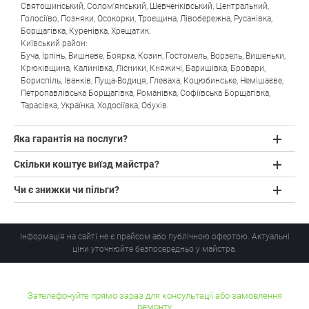
Святошинський
,
Солом'янський
,
Шевченківський
,
Центральний
,
Голосіїво
,
Позняки
,
Осокорки
,
Троєщина
,
Лівобережна
,
Русанівка
,
Борщагівка
,
Куренівка
,
Хрещатик
.
Київський район:
Буча
,
Ірпінь
,
Вишневе
,
Боярка
,
Козин
,
Гостомель
,
Ворзель
,
Вишеньки
,
Крюківщина
,
Калинівка
,
Лісники
,
Княжичі
,
Баришівка
,
Бровари
,
Бориспіль
,
Іванків
,
Пуща-Водиця
,
Глеваха
,
Коцюбинське
,
Немішаєве
,
Петропавлівська Борщагівка
,
Романівка
,
Софіївська Борщагівка
,
Тарасівка
,
Українка
,
Ходосіївка
,
Обухів
.
Яка гарантія на послуги?
Скільки коштує виїзд майстра?
Чи є знижки чи пільги?
Інформація на сайті не є прайсом або публічною офертою. Актуальні
ціни уточнюйте безпосередньо у майстра.
Зателефонуйте прямо зараз для консультації або замовлення
ремонту