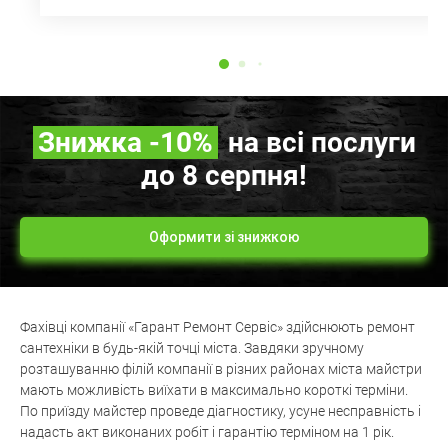
Знижка
-10%
на всі послуги
до 8 серпня!
Оформити зі знижкою
Фахівці компанії «Гарант Ремонт Сервіс» здійснюють ремонт
сантехніки в будь-якій точці міста. Завдяки зручному
розташуванню філій компанії в різних районах міста майстри
мають можливість виїхати в максимально короткі терміни.
По приїзду майстер проведе діагностику, усуне несправність і
надасть акт виконаних робіт і гарантію терміном на 1 рік.