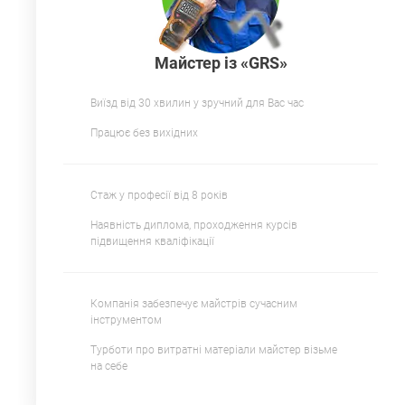
Майстер із «GRS»
Виїзд від 30 хвилин у зручний для Вас час
Працює без вихідних
Стаж у професії від 8 років
Наявність диплома, проходження курсів
підвищення кваліфікації
Компанія забезпечує майстрів сучасним
інструментом
Турботи про витратні матеріали майстер візьме
на себе