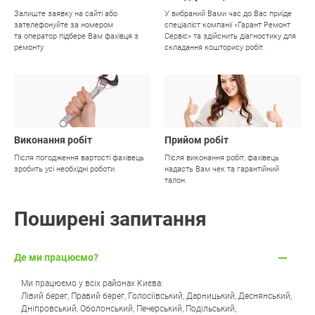
Залиште заявку на сайті або
У вибраний Вами час до Вас приїде
зателефонуйте за номером
спеціаліст компанії «Гарант Ремонт
та оператор підбере Вам фахівця з
Сервіс» та здійснить діагностику для
ремонту
складання кошторису робіт.
03
04
Виконання робіт
Прийом робіт
Після погодження вартості фахівець
Після виконання робіт, фахівець
зробить усі необхідні роботи.
надасть Вам чек та гарантійний
талон.
Поширені запитання
Де ми працюємо?
Ми працюємо у всіх районах Києва:
Лівий берег
,
Правий берег
,
Голосіївський
,
Дарницький
,
Деснянський
,
Дніпровський
,
Оболонський
,
Печерський
,
Подільський
,