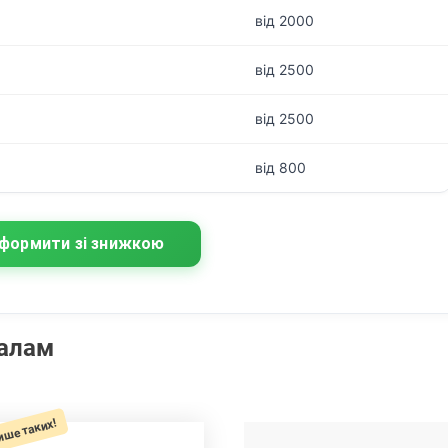
від 2000
від 2500
від 2500
від 800
формити зі знижкою
налам
ише таких!