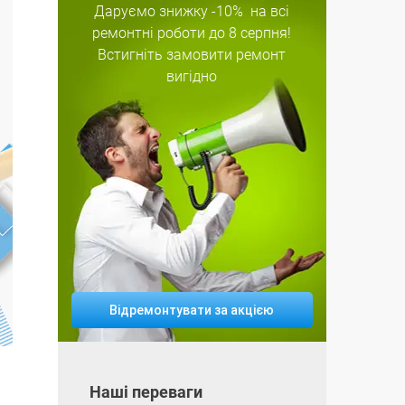
Даруємо знижку
-10%
на всі
ремонтні роботи
до 8 серпня!
Встигніть замовити ремонт
вигідно
Відремонтувати за акцією
Наші переваги