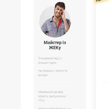
Майстер із
ЖЕКу
Очікування від 2 і
більше годин
Не працює у свята та
вихідні
Маленький досвід
роботи (випускники
ПТУ)
Низька кваліфікація, що