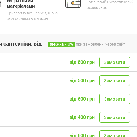
витратними
Готівковий і безготівковий
матеріалами
розрахунок
Привеземо все необхідне або
самі сходимо в магазин
 сантехніки, від
знижка
-10%
при замовленні через сайт
від 800 грн
Замовити
від 500 грн
Замовити
від 600 грн
Замовити
від 400 грн
Замовити
від 600 грн
Замовити