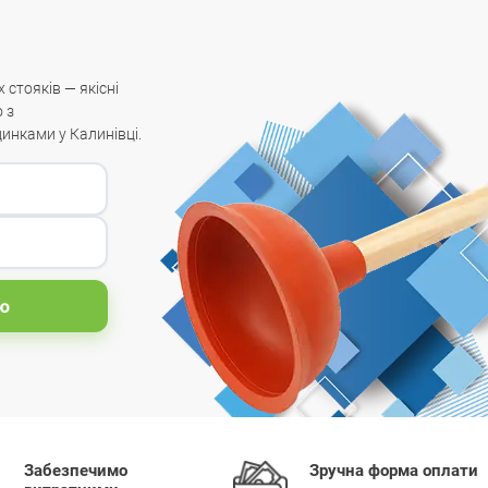
 стояків — якісні
 з
инками у Калинівці.
ю
Забезпечимо
Зручна форма оплати