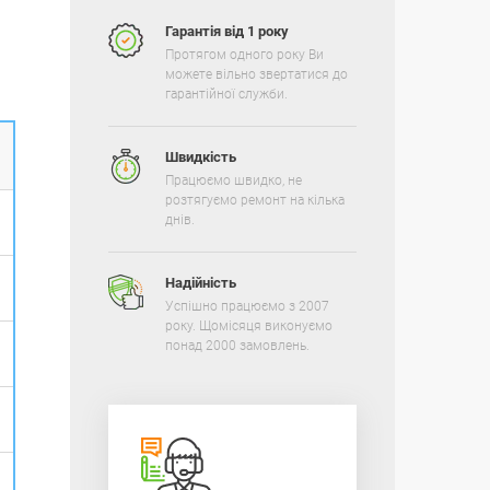
Гарантія від 1 року
Протягом одного року Ви
можете вільно звертатися до
гарантійної служби.
Швидкість
Працюємо швидко, не
розтягуємо ремонт на кілька
днів.
Надійність
Успішно працюємо з 2007
року. Щомісяця виконуємо
понад 2000 замовлень.