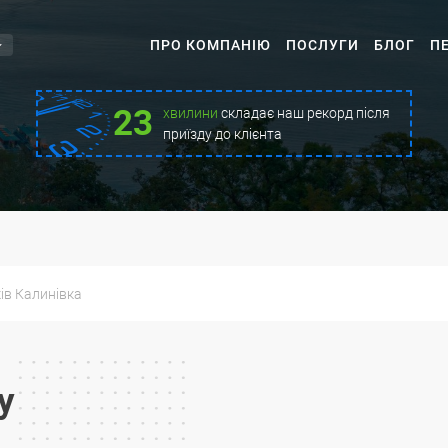
ПРО КОМПАНІЮ
ПОСЛУГИ
БЛОГ
П
23
хвилини
складає наш рекорд після
приїзду до клієнта
ів Калинівка
у