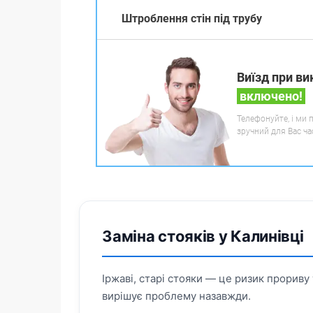
Штроблення стін під трубу
Виїзд при ви
включено!
Телефонуйте, і ми 
зручний для Вас ча
Заміна стояків у Калинівці
Іржаві, старі стояки — це ризик прориву 
вирішує проблему назавжди.