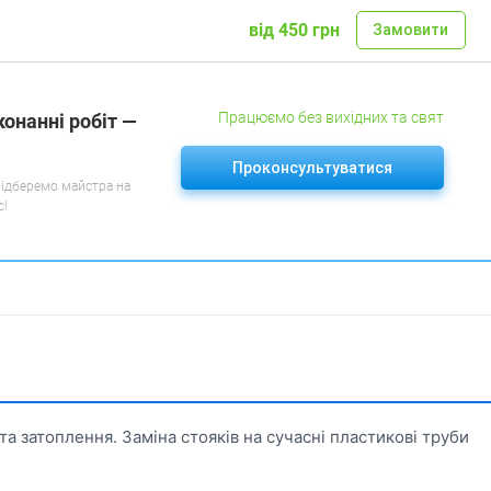
від 450 грн
Замовити
Працюємо без вихідних та свят
конанні робіт —
Проконсультуватися
підберемо майстра на
с!
та затоплення. Заміна стояків на сучасні пластикові труби