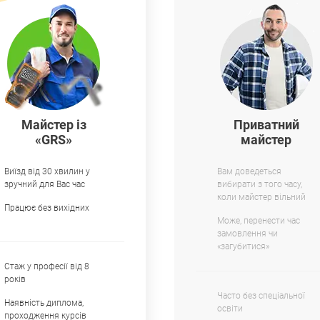
Майстер із
Приватний
«GRS»
майстер
Виїзд від 30 хвилин у
Вам доведеться
зручний для Вас час
вибирати з того часу,
коли майстер вільний
Працює без вихідних
Може, перенести час
замовлення чи
«загубитися»
Стаж у професії від 8
років
Часто без спеціальної
Наявність диплома,
освіти
проходження курсів