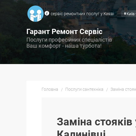
сервіс ремонтних послуг у Києві
Київ
Гарант Ремонт Сервіс
Послуги професійних спеціалістів
Ваш комфорт - наша турбота!
Головна
Послуги сантехніка
Заміна стояк
Заміна стояків 
Калинівці