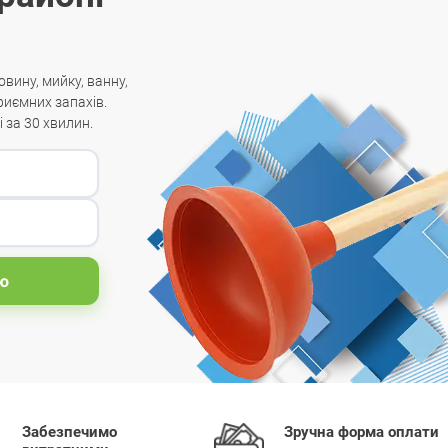
вину, мийку, ванну,
риємних запахів.
 за 30 хвилин.
ю
Забезпечимо
Зручна форма оплати