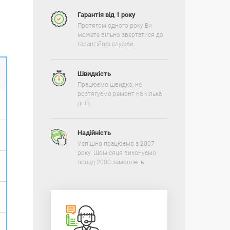
Гарантія від 1 року
Протягом одного року Ви
можете вільно звертатися до
гарантійної служби.
Швидкість
Працюємо швидко, не
розтягуємо ремонт на кілька
днів.
Надійність
Успішно працюємо з 2007
року. Щомісяця виконуємо
понад 2000 замовлень.