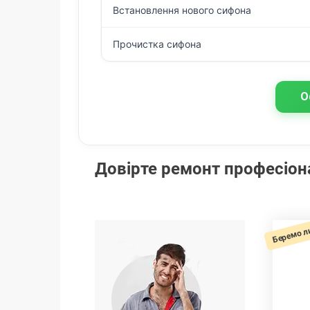
Встановлення нового сифона
Прочистка сифона
О
Довірте ремонт професіо
Беремо л