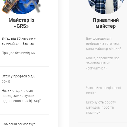
Майстер із
Приватний
«GRS»
майстер
Виїзд від 30 хвилин у
Вам доведеться
зручний для Вас час
вибирати з того часу,
коли майстер вільний
Працює без вихідних
Може, перенести час
замовлення чи
«загубитися»
Стаж у професії від 8
років
Часто без спеціальної
Наявність диплома,
освіти
проходження курсів
підвищення кваліфікації
Виконують роботу
методом проб та
помилок
Компанія забезпечує