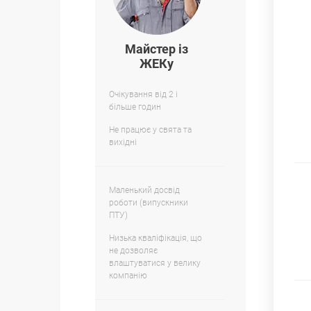
Майстер із
ЖЕКу
Очікування від 2 і
більше годин
Не працює у свята та
вихідні
Маленький досвід
роботи (випускники
ПТУ)
Низька кваліфікація, що
не дозволяє
влаштуватися у велику
компанію