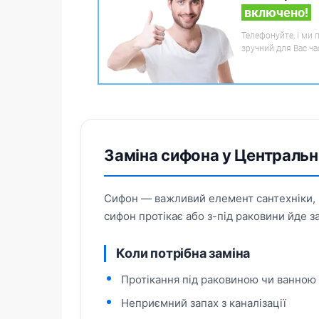
включено!
Телефонуйте, і ми 
зручний для Вас ча
Заміна сифона у Центральн
Сифон — важливий елемент сантехніки, щ
сифон протікає або з-під раковини йде з
Коли потрібна заміна
Протікання під раковиною чи ванною
Неприємний запах з каналізації