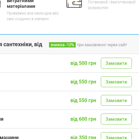
витратними
Готівковий і безготівковий
матеріалами
розрахунок
Привеземо все необхідне або
самі сходимо в магазин
 сантехніки, від
знижка
-10%
при замовленні через сайт
від 500 грн
Замовити
від 550 грн
Замовити
від 550 грн
Замовити
ни
від 600 грн
Замовити
ї машини
від 350 грн
Замовити