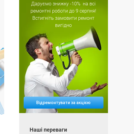
Даруємо знижку
-10%
на всі
ремонтні роботи
до 9 серпня!
Встигніть замовити ремонт
вигідно
Відремонтувати за акцією
Наші переваги