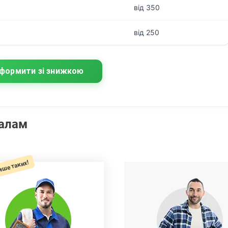
від 350
від 250
формити зі знижкою
налам
ише таких!