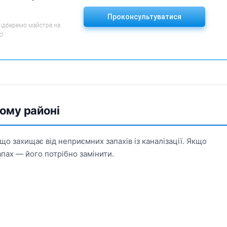
Проконсультуватися
підберемо майстра на
с!
ому районі
о захищає від неприємних запахів із каналізації. Якщо
апах — його потрібно замінити.