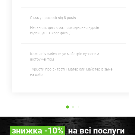
Стаж у професії від 8 років
Наявність диплома, проходження курсів
підвищення кваліфікації
Компанія забезпечує майстрів сучасним
інструментом
Турботи про витратні матеріали майстер візьме
на себе
знижка
-10%
на всі послуги