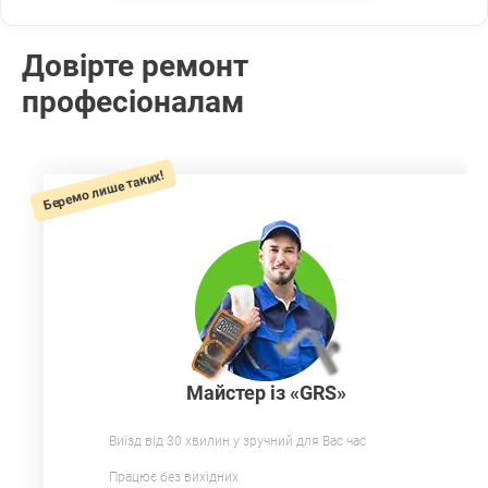
Довірте ремонт
професіоналам
Беремо лише таких!
Майстер із «GRS»
Виїзд від 30 хвилин у зручний для Вас час
Працює без вихідних