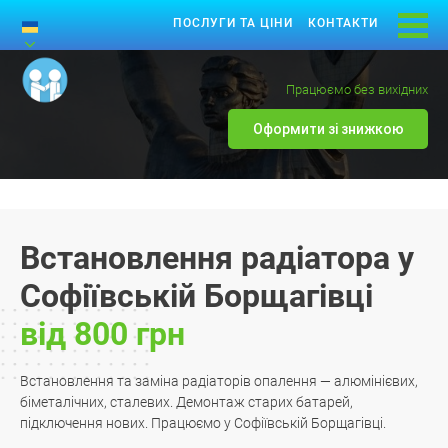
ПОСЛУГИ ТА ЦІНИ
КОНТАКТИ
Працюємо без вихідних
Оформити зі знижкою
Встановлення радіатора у
Софіївській Борщагівці
від 800 грн
Встановлення та заміна радіаторів опалення — алюмінієвих,
біметалічних, сталевих. Демонтаж старих батарей,
підключення нових. Працюємо у Софіївській Борщагівці.