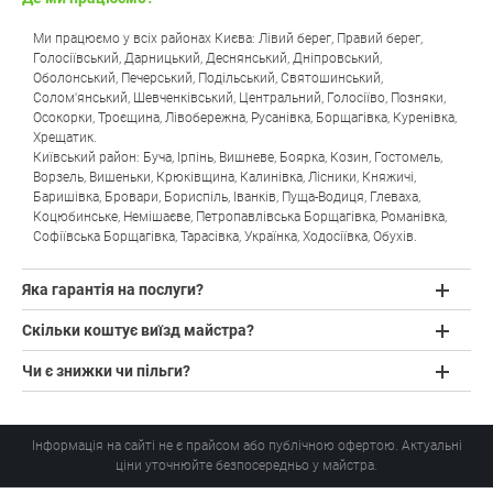
Ми працюємо у всіх районах Києва: Лівий берег, Правий берег,
Голосіївський, Дарницький, Деснянський, Дніпровський,
Оболонський, Печерський, Подільський, Святошинський,
Солом'янський, Шевченківський, Центральний, Голосіїво, Позняки,
Осокорки, Троєщина, Лівобережна, Русанівка, Борщагівка, Куренівка,
Хрещатик.
Київський район: Буча, Ірпінь, Вишневе, Боярка, Козин, Гостомель,
Ворзель, Вишеньки, Крюківщина, Калинівка, Лісники, Княжичі,
Баришівка, Бровари, Бориспіль, Іванків, Пуща-Водиця, Глеваха,
Коцюбинське, Немішаєве, Петропавлівська Борщагівка, Романівка,
Софіївська Борщагівка, Тарасівка, Українка, Ходосіївка, Обухів.
Яка гарантія на послуги?
Скільки коштує виїзд майстра?
Чи є знижки чи пільги?
Інформація на сайті не є прайсом або публічною офертою. Актуальні
ціни уточнюйте безпосередньо у майстра.