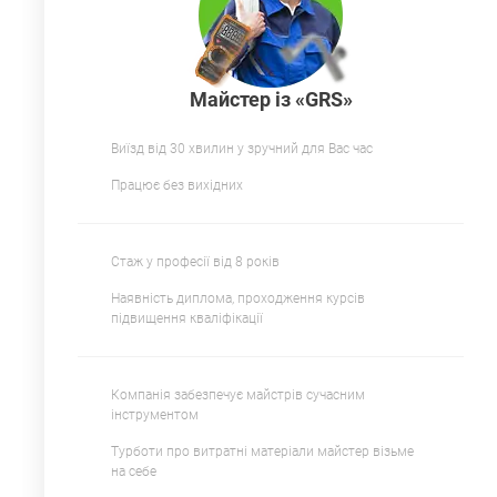
Майстер із «GRS»
Виїзд від 30 хвилин у зручний для Вас час
Працює без вихідних
Стаж у професії від 8 років
Наявність диплома, проходження курсів
підвищення кваліфікації
Компанія забезпечує майстрів сучасним
інструментом
Турботи про витратні матеріали майстер візьме
на себе