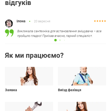
відгуків
Ілона
20 вересня
Викликала сантехніка для встановлення змішувача – все
пройшло гладко! Приїхав вчасно, гарний спеціаліст.
Як ми працюємо?
01
02
Заявка
Виїзд фахівця
03
04