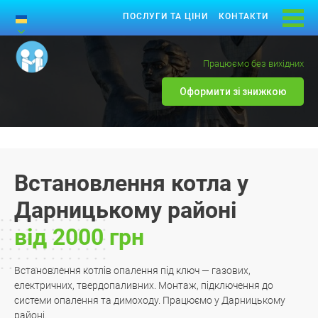
ПОСЛУГИ ТА ЦІНИ
КОНТАКТИ
Працюємо без вихідних
Оформити зі знижкою
Встановлення котла у
Дарницькому районі
від 2000 грн
Встановлення котлів опалення під ключ — газових,
електричних, твердопаливних. Монтаж, підключення до
системи опалення та димоходу. Працюємо у Дарницькому
районі.