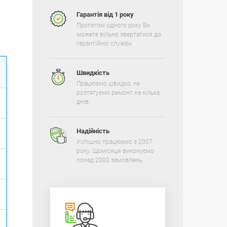
Гарантія від 1 року
Протягом одного року Ви
можете вільно звертатися до
гарантійної служби.
Швидкість
Працюємо швидко, не
розтягуємо ремонт на кілька
днів.
Надійність
Успішно працюємо з 2007
року. Щомісяця виконуємо
понад 2000 замовлень.