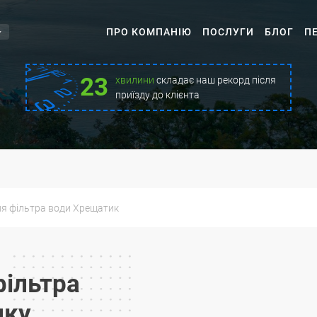
ПРО КОМПАНІЮ
ПОСЛУГИ
БЛОГ
П
23
хвилини
складає наш рекорд після
приїзду до клієнта
я фільтра води Хрещатик
фільтра
ику