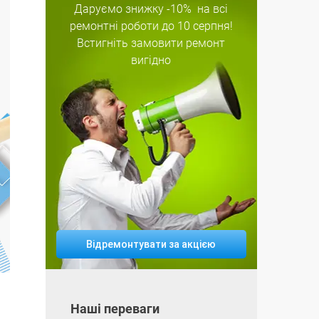
Даруємо знижку
-10%
на всі
ремонтні роботи
до 10 серпня!
Встигніть замовити ремонт
вигідно
Відремонтувати за акцією
Наші переваги