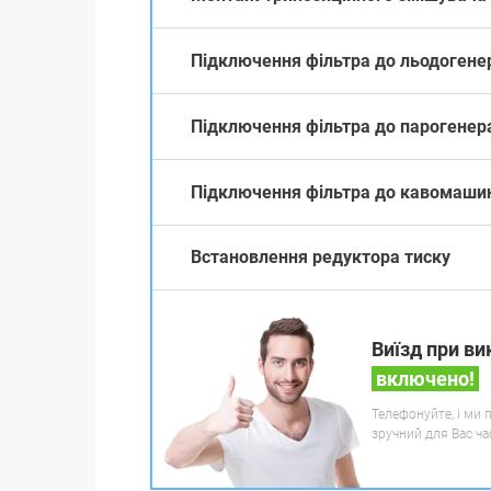
Підключення фільтра до льодогене
Підключення фільтра до парогенер
Підключення фільтра до кавомаши
Встановлення редуктора тиску
Виїзд при ви
включено!
Телефонуйте, і ми 
зручний для Вас ча