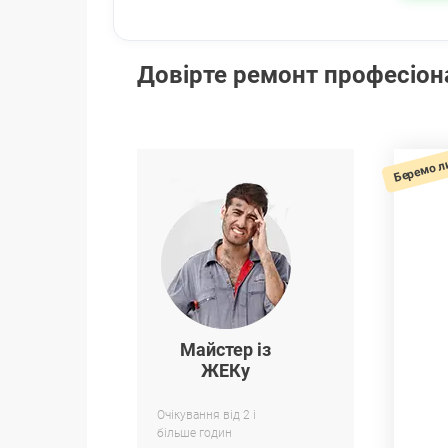
Довірте ремонт професіо
Беремо л
Майстер із
ЖЕКу
Очікування від 2 і
більше годин