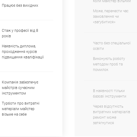
коли майстер вільний
Працює без вихідних
Може, перенести час
замовлення чи
«загубитися»
Стаж у професії від 8
років
Часто без спеціальної
Наявність диплома,
освіти
проходження курсів
підвищення кваліфікації
Виконують роботу
методом проб та
помилок
Компанія забезпечує
майстрів сучасним
В наявності тільки
інструментом
базові інструменти
Турботи про витратні
Через відсутність
матеріали майстер
витратних матеріалів
візьме на себе
ремонт може
затягнутися