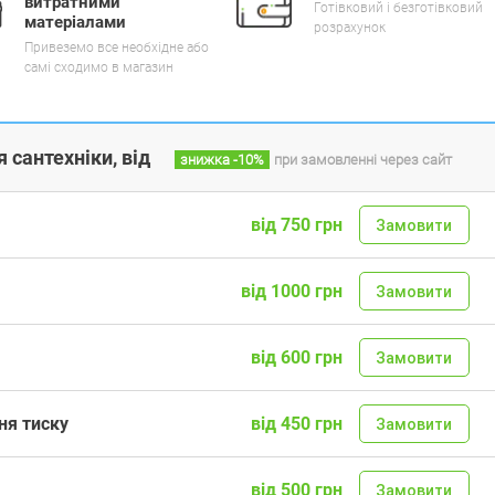
витратними
Готівковий і безготівковий
матеріалами
розрахунок
Привеземо все необхідне або
самі сходимо в магазин
 сантехніки, від
знижка
-10%
при замовленні через сайт
від 750 грн
Замовити
від 1000 грн
Замовити
від 600 грн
Замовити
ня тиску
від 450 грн
Замовити
від 500 грн
Замовити