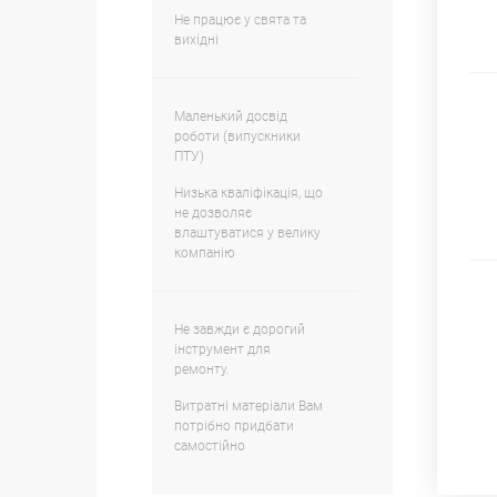
Не працює у свята та
вихідні
Маленький досвід
роботи (випускники
ПТУ)
Низька кваліфікація, що
не дозволяє
влаштуватися у велику
компанію
Не завжди є дорогий
інструмент для
ремонту.
Витратні матеріали Вам
потрібно придбати
самостійно