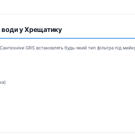
и води у Хрещатику
 Сантехніки GRS встановлять будь-який тип фільтра під мийк
ка)