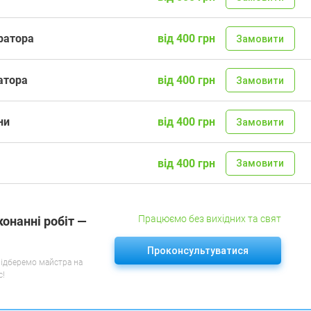
ратора
від 400 грн
Замовити
атора
від 400 грн
Замовити
ни
від 400 грн
Замовити
від 400 грн
Замовити
Працюємо без вихідних та свят
конанні робіт —
Проконсультуватися
підберемо майстра на
с!