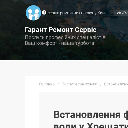
сервіс ремонтних послуг у Києві
Київ
Гарант Ремонт Сервіс
Послуги професійних спеціалістів
Ваш комфорт - наша турбота!
Головна
Послуги сантехніка
Встановленн
Встановлення 
води у Хрещат