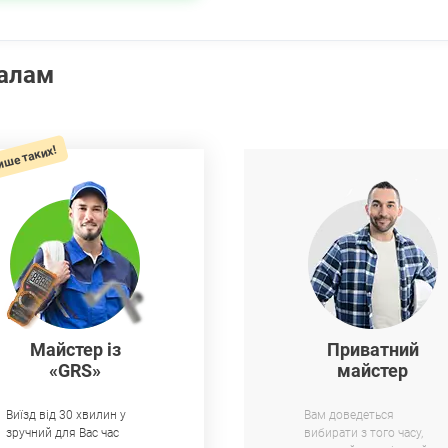
налам
ише таких!
Майстер із
Приватний
«GRS»
майстер
Виїзд від 30 хвилин у
Вам доведеться
зручний для Вас час
вибирати з того часу,