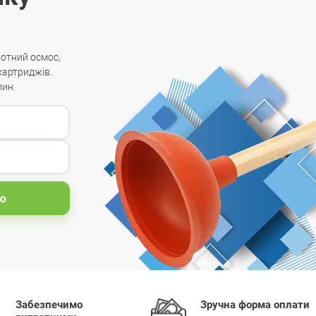
ротний осмос,
 картриджів.
лин.
ю
Забезпечимо
Зручна форма оплати