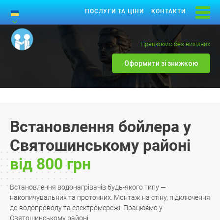
ПОСЛУГИ ТА ЦІНИ
КОНТАКТИ
Працюємо без вихідних
Оформити зі знижкою
Встановлення бойлера у
Святошинському районі
від 800 грн
Встановлення водонагрівачів будь-якого типу —
накопичувальних та проточних. Монтаж на стіну, підключення
до водопроводу та електромережі. Працюємо у
Святошинському районі.