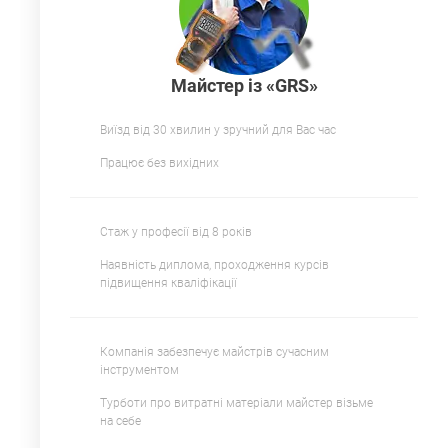
Майстер із «GRS»
Виїзд від 30 хвилин у зручний для Вас час
Працює без вихідних
Стаж у професії від 8 років
Наявність диплома, проходження курсів
підвищення кваліфікації
Компанія забезпечує майстрів сучасним
інструментом
Турботи про витратні матеріали майстер візьме
на себе