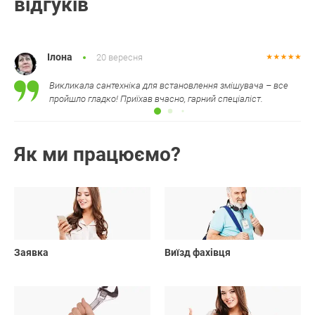
відгуків
Ілона
20 вересня
Викликала сантехніка для встановлення змішувача – все
пройшло гладко! Приїхав вчасно, гарний спеціаліст.
Як ми працюємо?
01
02
Заявка
Виїзд фахівця
03
04