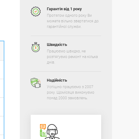
Гарантія від 1 року
Протягом одного року Ви
можете вільно звертатися до
гарантійної служби.
Швидкість
Працюємо швидко, не
розтягуємо ремонт на кілька
днів.
Надійність
Успішно працюємо з 2007
року. Щомісяця виконуємо
понад 2000 замовлень.