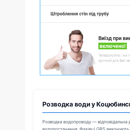
Штроблення стін під трубу
Виїзд при ви
включено!
Телефонуйте, і ми 
зручний для Вас ча
Розводка води у Коцюбин
Розводка водопроводу — відповідальна ро
водопостачання. Фахівці GRS виконують 