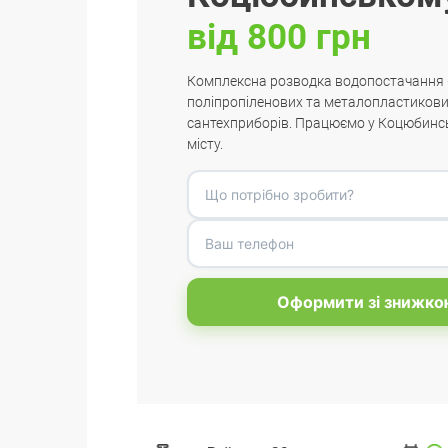
від 800 грн
Комплексна розводка водопостачання
поліпропіленових та металопластикови
сантехприборів. Працюємо у Коцюбинс
місту.
Оформити зі знижко