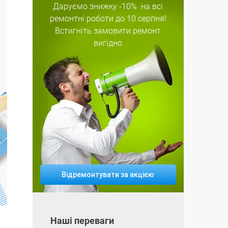
Даруємо знижку
-10%
на всі
ремонтні роботи
до 10 серпня!
Встигніть замовити ремонт
вигідно
Відремонтувати за акцією
Наші переваги