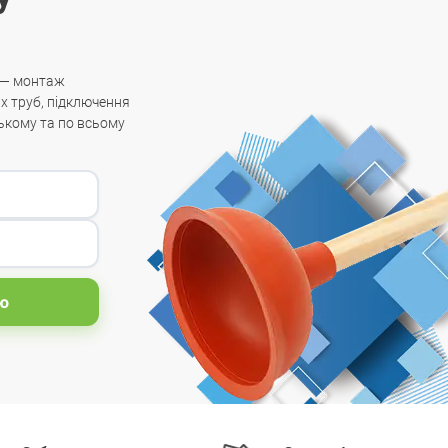
 — монтаж
х труб, підключення
ькому та по всьому
ю