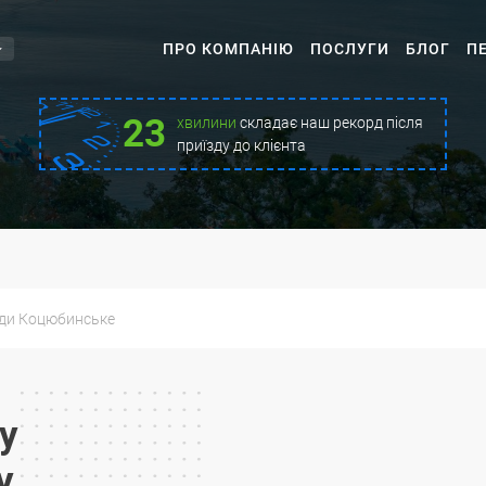
ПРО КОМПАНІЮ
ПОСЛУГИ
БЛОГ
П
23
хвилини
складає наш рекорд після
приїзду до клієнта
ди Коцюбинське
у
у