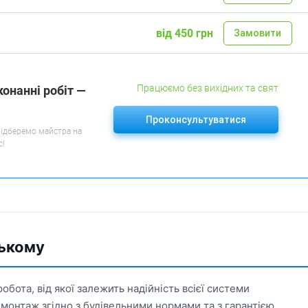
від 450 грн
Замовити
Працюємо без вихідних та свят
конанні робіт —
Проконсультуватися
підберемо майстра на
с!
ському
бота, від якої залежить надійність всієї системи
монтаж згідно з будівельними нормами та з гарантією.