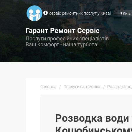
сервіс ремонтних послуг у Києві
Київ
Гарант Ремонт Сервіс
Послуги професійних спеціалістів
Ваш комфорт - наша турбота!
Головна
Послуги сантехніка
Розводка во
Розводка води 
Коцюбинськом