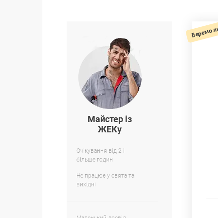
Беремо л
Майстер із
ЖЕКу
Очікування від 2 і
більше годин
Не працює у свята та
вихідні