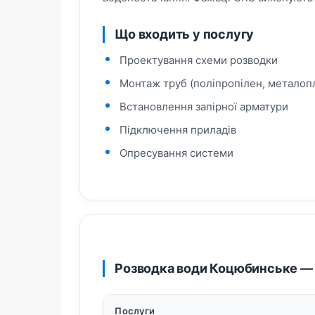
Що входить у послугу
Проектування схеми розводки
Монтаж труб (поліпропілен, металопл
Встановлення запірної арматури
Підключення приладів
Опресування системи
Розводка води Коцюбинське — 
Послуги