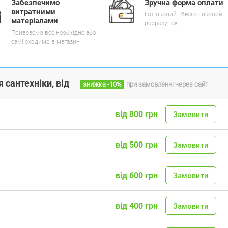
Забезпечимо
Зручна форма оплати
витратними
Готівковий і безготівковий
матеріалами
розрахунок
Привеземо все необхідне або
самі сходимо в магазин
 сантехніки, від
знижка
-10%
при замовленні через сайт
від 800 грн
Замовити
від 500 грн
Замовити
від 600 грн
Замовити
від 400 грн
Замовити