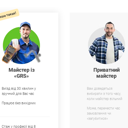
ише таких!
Майстер із
Приватний
«GRS»
майстер
Виїзд від 30 хвилин у
Вам доведеться
зручний для Вас час
вибирати з того часу,
коли майстер вільний
Працює без вихідних
Може, перенести час
замовлення чи
«загубитися»
Стаж у професії від 8