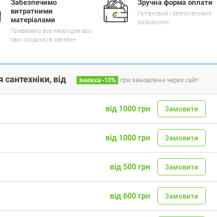
Забезпечимо
Зручна форма оплати
витратними
Готівковий і безготівковий
матеріалами
розрахунок
Привеземо все необхідне або
самі сходимо в магазин
 сантехніки, від
знижка
-10%
при замовленні через сайт
від 1000 грн
Замовити
від 1000 грн
Замовити
від 500 грн
Замовити
від 600 грн
Замовити