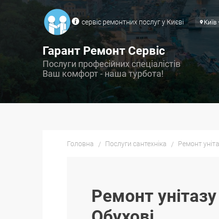
сервіс ремонтних послуг у Києві
Київ
Гарант Ремонт Сервіс
Послуги професійних спеціалістів
Ваш комфорт - наша турбота!
Головна
Послуги сантехніка
Ремонт уніта
Ремонт унітазу
Обухові