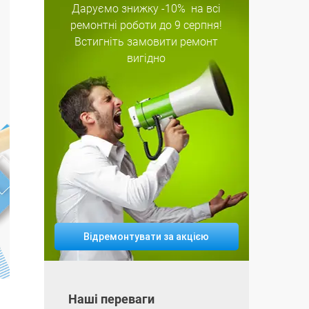
Даруємо знижку
-10%
на всі
ремонтні роботи
до 9 серпня!
Встигніть замовити ремонт
вигідно
Відремонтувати за акцією
Наші переваги