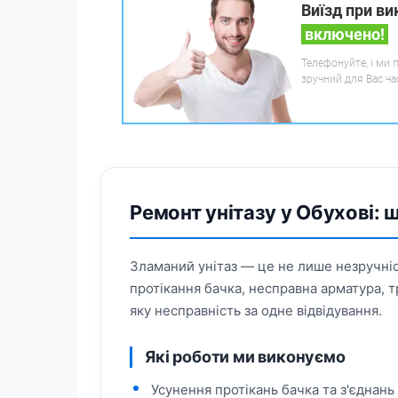
Виїзд при ви
включено!
Телефонуйте, і ми 
зручний для Вас ча
Ремонт унітазу у Обухові: ш
Зламаний унітаз — це не лише незручніс
протікання бачка, несправна арматура, т
яку несправність за одне відвідування.
Які роботи ми виконуємо
Усунення протікань бачка та з'єднань