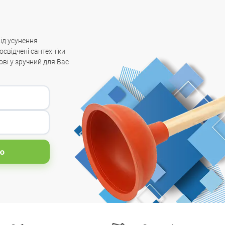
від усунення
освідчені сантехніки
ові у зручний для Вас
ю