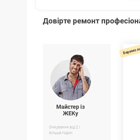
Довірте ремонт професіо
Беремо л
Майстер із
ЖЕКу
Очікування від 2 і
більше годин