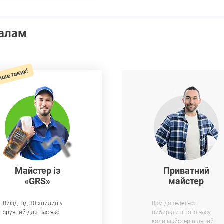
налам
ише таких!
Майстер із
Приватний
«GRS»
майстер
Виїзд від 30 хвилин у
Вам доведеться
зручний для Вас час
вибирати з того часу,
коли майстер вільний