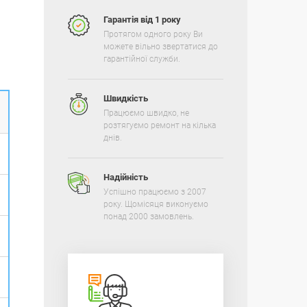
Гарантія від 1 року
Протягом одного року Ви
можете вільно звертатися до
гарантійної служби.
Швидкість
Працюємо швидко, не
розтягуємо ремонт на кілька
днів.
Надійність
Успішно працюємо з 2007
року. Щомісяця виконуємо
понад 2000 замовлень.