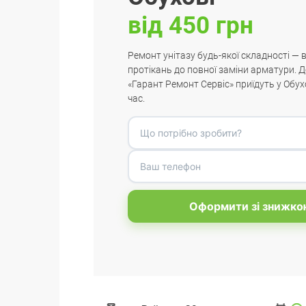
від 450 грн
Ремонт унітазу будь-якої складності — 
протікань до повної заміни арматури. Д
«Гарант Ремонт Сервіс» приїдуть у Обух
час.
Оформити зі знижко