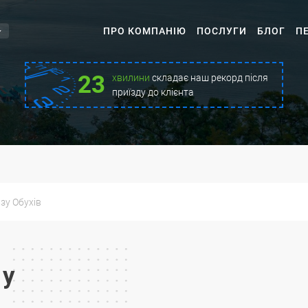
ПРО КОМПАНІЮ
ПОСЛУГИ
БЛОГ
П
23
хвилини
складає наш рекорд після
приїзду до клієнта
зу Обухів
 у