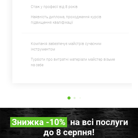
Стаж у професії від 8 років
Наявність диплома, проходження курсів
підвищення кваліфікації
Компанія забезпечує майстрів сучасним
інструментом
Турботи про витратні матеріали майстер візьме
на себе
Знижка
-10%
на всі послуги
до 8 серпня!