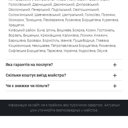
Голосіївський, Дарницький, Деснянський, Дніпровський,
Оболонський, Печерський, Подільський, Святошинський,
Солом'янський, Шевченківський, Центральний, Голосіїво, Позняки,
Осокорки, Троєщина, Лівобережна, Русанівка, Борщагівка, Куренівка,
Хрещатик.
Київський район: Буча, Ірпінь, Вишневе, Боярка, Козин, Гостомель,
Ворзель, Вишеньки, Крюківщина, Калинівка, Лісники, Княжичі,
Баришівка, Бровари, Бориспіль, Іванків, Пуща-Водиця, Глеваха,
Коцюбинське, Немішаєве, Петропавлівська Борщагівка, Романівка,
Софіївська Борщагівка, Тарасівка, Українка, Ходосіївка, Обухів.
Яка гарантія на послуги?
Скільки коштує виїзд майстра?
Чи є знижки чи пільги?
Інформація на сайті не є прайсом або публічною офертою. Актуальні
ціни уточнюйте безпосередньо у майстра.