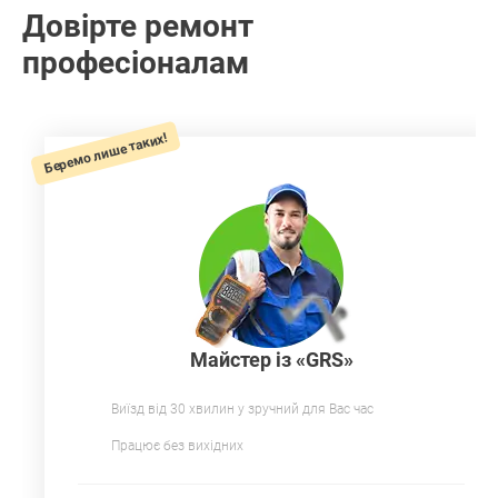
Довірте ремонт
професіоналам
Беремо лише таких!
Майстер із «GRS»
Виїзд від 30 хвилин у зручний для Вас час
Працює без вихідних