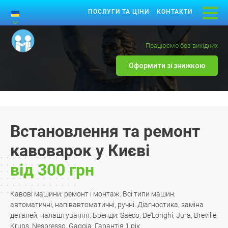
ПОСЛУГИ ТА ЦІНИ
КОНТАКТИ
Працюємо без вихідних
Оформити зі знижкою
Встановлення та ремонт
кавоварок у Києві
від 300 грн
Кавові машини: ремонт і монтаж. Всі типи машин:
автоматичні, напівавтоматичні, ручні. Діагностика, заміна
деталей, налаштування. Бренди: Saeco, De'Longhi, Jura, Breville,
Krups, Nespresso, Gaggia. Гарантія 1 рік.