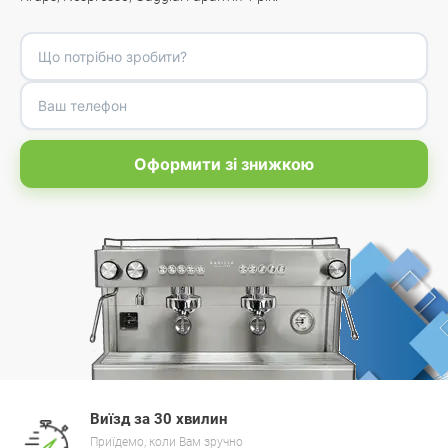
Оформити зі знижкою
Виїзд за 30 хвилин
Приїдемо, коли Вам зручно