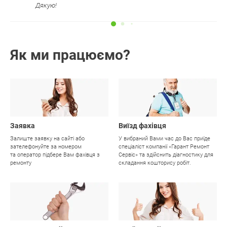
Дякую!
Як ми працюємо?
01
02
Заявка
Виїзд фахівця
Залиште заявку на сайті або
У вибраний Вами час до Вас приїде
зателефонуйте за номером
спеціаліст компанії «Гарант Ремонт
та оператор підбере Вам фахівця з
Сервіс» та здійснить діагностику для
ремонту
складання кошторису робіт.
03
04