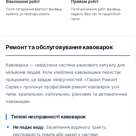
Виконання робіт
Прийом робіт
Після погодження вартості фахівець
Після виконання робіт, фахівець
зробить усі необхідні роботи.
надасть Вам чек та гарантійний
талон.
Ремонт та обслуговування кавоварок
Кавоварка — невід'ємна частина ранкового ритуалу для
мільйонів людей. Коли улюблена кавомашина перестає
працювати, це завдає незручностей. «Гарант Ремонт
Сервіс» пропонує професійний ремонт кавоварок усіх
типів: крапельних, капсульних, ріжкових та автоматичних
кавомашин.
Типові несправності кавоварок
Не подає воду.
Засмічення водяного тракту,
несправність помпи або накип у системі.