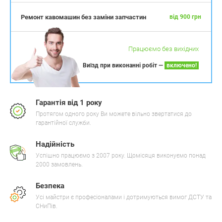
Ремонт кавомашин без заміни запчастин
від 900 грн
Працюємо без вихідних
Виїзд при виконанні робіт —
включено!
Гарантія від 1 року
Протягом одного року Ви можете вільно звертатися до
гарантійної служби.
Надійність
Успішно працюємо з 2007 року. Щомісяця виконуємо понад
2000 замовлень.
Безпека
Усі майстри є професіоналами і дотримуються вимог ДСТУ та
СНиПів.