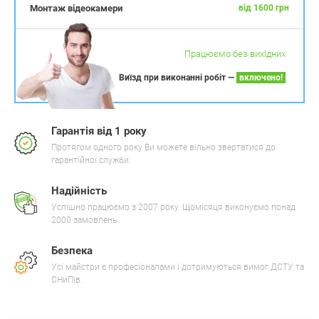
Монтаж відеокамери
від 1600 грн
Працюємо без вихідних
Виїзд при виконанні робіт —
включено!
Гарантія від 1 року
Протягом одного року Ви можете вільно звертатися до
гарантійної служби.
Надійність
Успішно працюємо з 2007 року. Щомісяця виконуємо понад
2000 замовлень.
Безпека
Усі майстри є професіоналами і дотримуються вимог ДСТУ та
СНиПів.