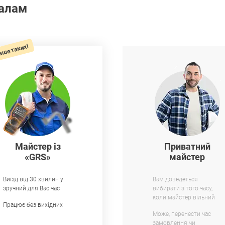
налам
ише таких!
Майстер із
Приватний
«GRS»
майстер
Виїзд від 30 хвилин у
Вам доведеться
зручний для Вас час
вибирати з того часу,
коли майстер вільний
Працює без вихідних
Може, перенести час
замовлення чи