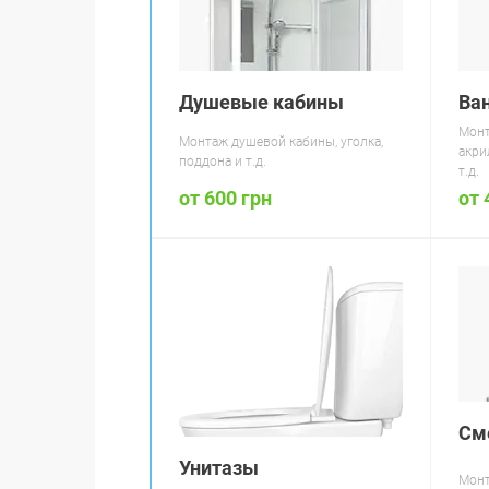
Душевые кабины
Ва
Монт
Монтаж душевой кабины, уголка,
акри
поддона и т.д.
т.д.
от 600 грн
от 
См
Унитазы
Монт