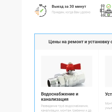
Выезд за 30 минут
Приедем, когда Вам удобно
Цены на ремонт и установку с
Водоснабжение и
Ус
канализация
Монт
Разведение труб водоснабжения,
умыв
канализации, монтаж гребенки и др.