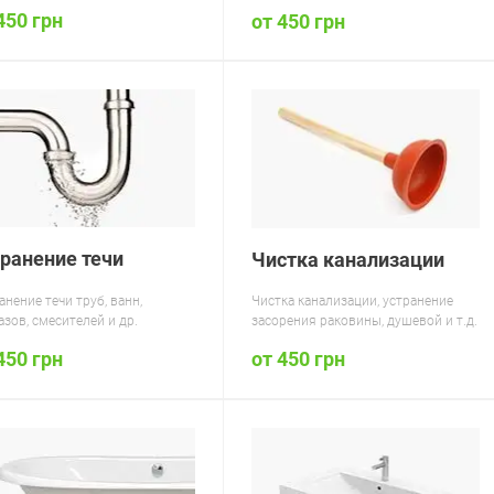
450 грн
от 450 грн
транение течи
Чистка канализации
анение течи труб, ванн,
Чистка канализации, устранение
азов, смесителей и др.
засорения раковины, душевой и т.д.
450 грн
от 450 грн