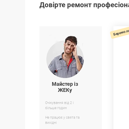
Довірте ремонт професіо
Беремо л
Майстер із
ЖЕКу
Очікування від 2 і
більше годин
Не працює у свята та
вихідні