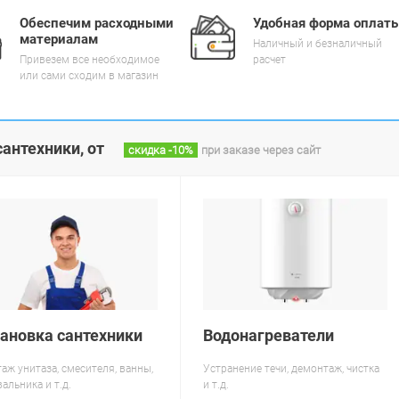
Обеспечим расходными
Удобная форма оплат
материалам
Наличный и безналичный
Привезем все необходимое
расчет
или сами сходим в магазин
антехники, от
скидка
-10%
при заказе через сайт
тановка сантехники
Водонагреватели
аж унитаза, смесителя, ванны,
Устранение течи, демонтаж, чистка
альника и т.д.
и т.д.