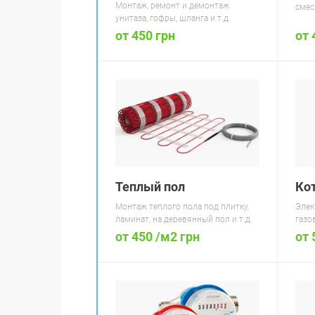
Монтаж, ремонт и демонтаж
смес
унитаза, гофры, шланга и т.д.
от 450 грн
от 
Теплый пол
Ко
Монтаж теплого пола под плитку,
Элек
ламинат, на деревянный пол и т.д.
газо
от 450 /м2 грн
от 