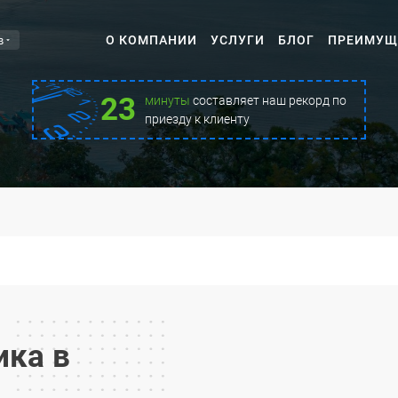
в
О КОМПАНИИ
УСЛУГИ
БЛОГ
ПРЕИМУЩ
23
минуты
составляет наш рекорд по
приезду к клиенту
ика в