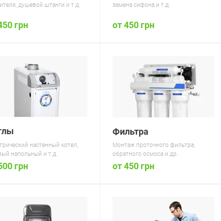
ителя, душевой штанги и т.д.
замена сифона и т.д.
450 грн
от 450 грн
тлы
Фильтра
трический настенный котел,
Монтаж проточного фильтра,
вый напольный и т.д.
обратного осмоса и др.
от 450 грн
500 грн