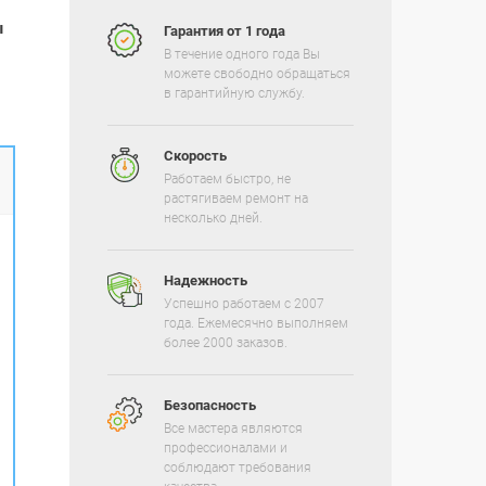
ы
Гарантия от 1 года
В течение одного года Вы
можете свободно обращаться
в гарантийную службу.
Скорость
Работаем быстро, не
растягиваем ремонт на
несколько дней.
Надежность
Успешно работаем с 2007
года. Ежемесячно выполняем
более 2000 заказов.
Безопасность
Все мастера являются
профессионалами и
соблюдают требования