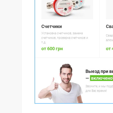
Счетчики
Св
Установка счетчиков, замена
Свар
счетчиков, проверка счетчиков и
алюм
т.д.
от 600 грн
от 
Выезд при в
—
включено
Звоните, и мы под
для Вас время!