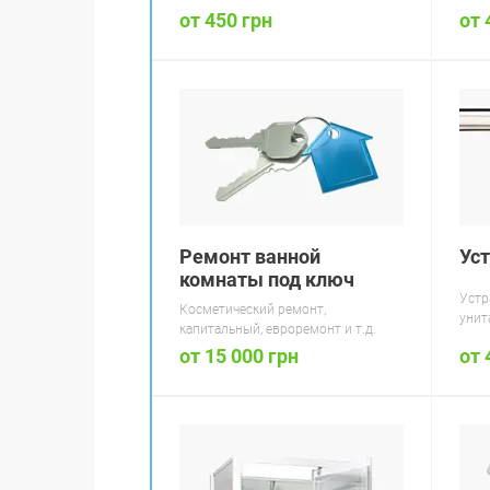
от 450 грн
от 
Ус
Ремонт ванной
комнаты под ключ
Устр
Косметический ремонт,
унит
капитальный, евроремонт и т.д.
от 15 000 грн
от 