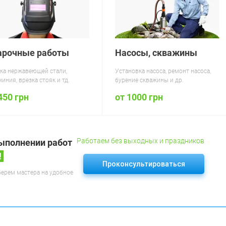
арочные работы
Насосы, скважины
ка нержавеющей стали,
Установка насоса, ремонт насоса,
иния, врезка стояк и тд.
бурение скважины и др.
450 грн
от 1000 грн
Работаем без выходных и праздников
ыполнении работ
!
Проконсультироваться
берем мастера на удобное