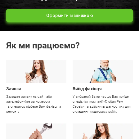
Оформити зі знижкою
Як ми працюємо?
01
02
Заявка
Виїзд фахівця
Залиште заявку на сайті або
У вибраний Вами час до Вас приїде
зателефонуйте за номером
спеціаліст компанії «Глобал Рем
та оператор підбере Вам фахівця з
Сервіс» та здійснить діагностику для
ремонту
складання кошторису робіт.
03
04