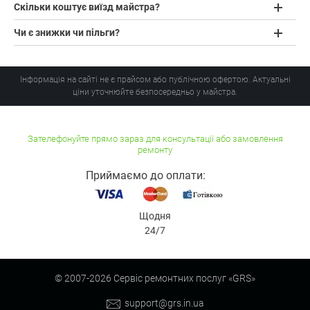
Скільки коштує виїзд майстра?
Чи є знижки чи пільги?
Інформація на сайті не є прайсом або публічною офертою. Актуальні
ціни уточнюйте безпосередньо у майстра.
Зателефонуйте прямо зараз для консультації або замовлення
ремонту
Приймаємо до оплати:
Щодня
24/7
© 2007-
2026
Сервіс ремонтних послуг «GRS»
support@grs.in.ua