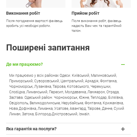
Виконання робіт
Прийом робіт
Після погодження вартості фахівець
Після виконання робіт, фахівець
зробить усі необхідні роботи.
надасть Вам чек та гарантійний
талон.
Поширені запитання
Де ми працюємо?
Ми працюємо у всіх районах Одеси: Київський, Малиновський,
Приморський, Суворовський, Центральний, Аркадія, Фонтанка,
Чорноморськ, Лузанівка, Таїрова, Котовського, Черемушки,
Слобідка, Лиманський, Пересип, Молдаванка, Ланжерон, Отрада,
Застава. Одеський район: Чорноморськ, Южне, Теплодар, Біляївка,
Овідіополь, Великодолинське, Нерубайське, Фонтанка, Крижанівка,
Нова Дофінівка, Лиманка, Усатове, Авангард, Таїрове, Дачне, Сухий
Лиман, Затока, Білгород-Дністровський, Ізмаїл.
Яка гарантія на послуги?