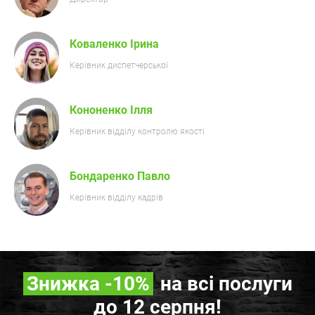
Коваленко Ірина
Керівник диспетчерської
Кононенко Ілля
Керівник відділу контролю якості
Бондаренко Павло
Керівник відділу кадрів
Знижка
-10%
на всі послуги
до 12 серпня!