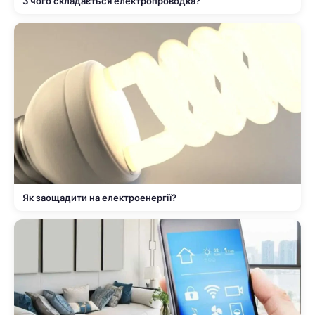
З чого складається електропроводка?
Як заощадити на електроенергії?